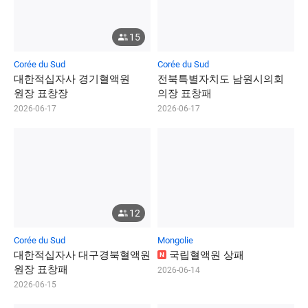
15
Corée du Sud
Corée du Sud
대
한
적
십
자
사
경
기
혈
액
원
전
북
특
별
자
치
도
남
원
시
의
회
원
장
표
창
장
의
장
표
창
패
2026-06-17
2026-06-17
12
Corée du Sud
Mongolie
대
한
적
십
자
사
대
구
경
북
혈
액
원
국
립
혈
액
원
상
패
N
원
장
표
창
패
2026-06-14
2026-06-15