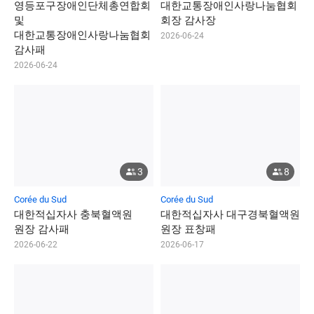
영
등
포
구
장
애
인
단
체
총
연
합
회
대
한
교
통
장
애
인
사
랑
나
눔
협
회
및
회
장
감
사
장
대
한
교
통
장
애
인
사
랑
나
눔
협
회
2026-06-24
감
사
패
2026-06-24
3
8
Corée du Sud
Corée du Sud
대
한
적
십
자
사
충
북
혈
액
원
대
한
적
십
자
사
대
구
경
북
혈
액
원
원
장
감
사
패
원
장
표
창
패
2026-06-22
2026-06-17