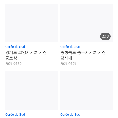
3
Corée du Sud
Corée du Sud
경
기
도
고
양
시
의
회
의
장
충
청
북
도
충
주
시
의
회
의
장
공
로
상
감
사
패
2026-06-30
2026-06-26
Corée du Sud
Corée du Sud