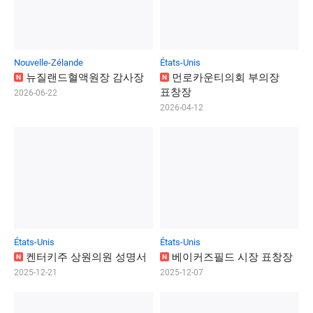
Nouvelle-Zélande
États-Unis
뉴
질
랜
드
혈
액
원
장
감
사
장
먼
로
카
운
티
의
회
부
의
장
N
N
표
창
장
2026-06-22
2026-04-12
États-Unis
États-Unis
켄
터
키
주
상
원
의
원
성
명
서
베
이
커
즈
필
드
시
장
표
창
장
N
N
2025-12-21
2025-12-07