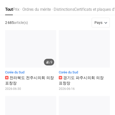
Tout
Prix · Ordres du mérite · Distinctions
Certificats et plaques d
2 685
article(s)
Pays
9
Corée du Sud
Corée du Sud
전
라
북
도
전
주
시
의
회
의
장
경
기
도
파
주
시
의
회
의
장
N
N
표
창
장
표
창
장
2026-06-30
2026-06-16