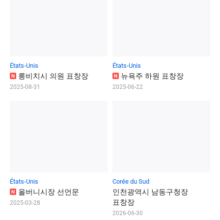
États-Unis
États-Unis
롱
비
치
시
의
원
표
창
장
뉴
욕
주
하
원
표
창
장
N
N
2025-08-31
2025-06-22
États-Unis
Corée du Sud
올
버
니
시
장
선
언
문
인
천
광
역
시
남
동
구
청
장
N
표
창
장
2025-03-28
2026-06-30