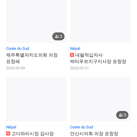
3
Corée du Sud
Népal
제
주
특
별
자
치
도
의
회
의
장
네
팔
적
십
자
사
N
표
창
패
박
타
푸
르
지
구
지
사
장
표
창
장
2026-06-09
2026-05-31
5
Népal
Corée du Sud
고
다
와
리
시
장
감
사
장
안
산
시
의
회
의
장
표
창
장
N