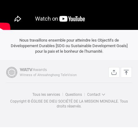
Nous travaillons ensemble pour atteindre les Objectifs de
Développement Durables
[SDG ou Sustainable Development Goals]
pour la paix et le bonheur de l'humanité.
Witness of Ahnsahnghong TeleVision
Tous les services
Questions
Contact
Copyright © ÉGLISE DE DIEU SOCIÉTÉ DE LA MISSION MONDIALE. Tous
droits réservés.