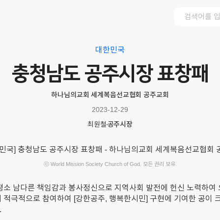
대한민국
충청남도 공주시장 표창패
하나님의교회 세계복음선교협회 공주교회
2023-12-29
최원철
공주시장
ⓒ World Mission Society Church of God. 모든 권리 보유.
평소 남다른 책임감과 봉사정신으로 지역사회 발전에 헌신 노력하여
 적극적으로 참여하여 [강한공주, 행복한시민] 구현에 기여한 공이 
.