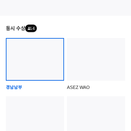
동시 수상
4
경남남부
ASEZ WAO