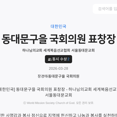
대한민국
동대문구을 국회의원 표창장
하나님의교회 세계복음선교협회 서울동대문교회
동시 수상
2
2026-03-28
장경태
동대문구을 국회의원
ⓒ World Mission Society Church of God. 모든 권리 보유.
한 사명감과 봉사 정신으로 지역에 헌신하고 나눔과 봉사를 실천하