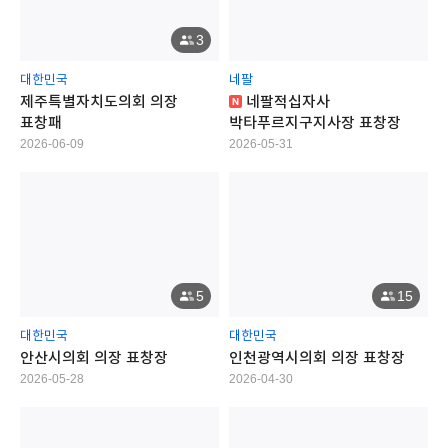
3
대한민국
네팔
제
주
특
별
자
치
도
의
회
의
장
네
팔
적
십
자
사
N
표
창
패
박
타
푸
르
지
구
지
사
장
표
창
장
2026-06-09
2026-05-31
5
15
대한민국
대한민국
안
산
시
의
회
의
장
표
창
장
인
천
광
역
시
의
회
의
장
표
창
장
2026-05-28
2026-04-30