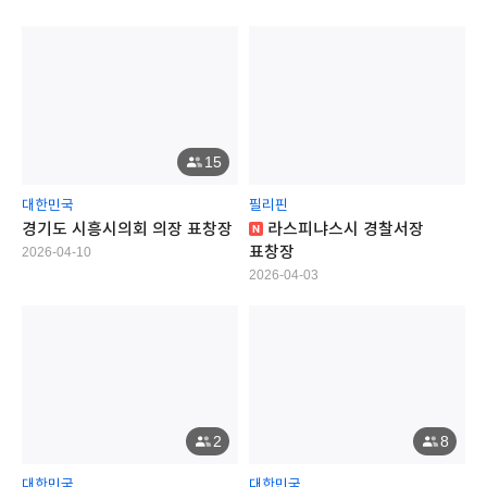
15
대한민국
필리핀
경
기
도
시
흥
시
의
회
의
장
표
창
장
라
스
피
냐
스
시
경
찰
서
장
N
표
창
장
2026-04-10
2026-04-03
2
8
대한민국
대한민국