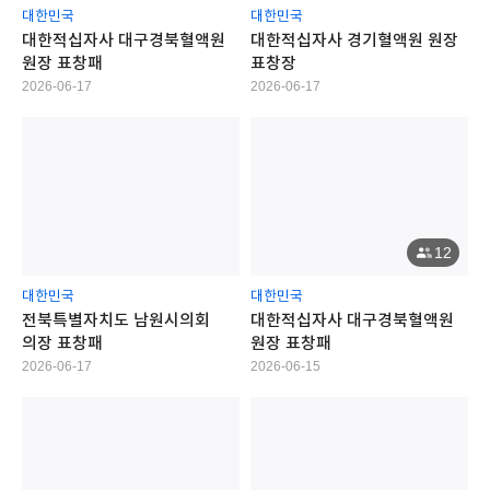
대한민국
대한민국
대
한
적
십
자
사
대
구
경
북
혈
액
원
대
한
적
십
자
사
경
기
혈
액
원
원
장
원
장
표
창
패
표
창
장
2026-06-17
2026-06-17
12
대한민국
대한민국
전
북
특
별
자
치
도
남
원
시
의
회
대
한
적
십
자
사
대
구
경
북
혈
액
원
의
장
표
창
패
원
장
표
창
패
2026-06-17
2026-06-15