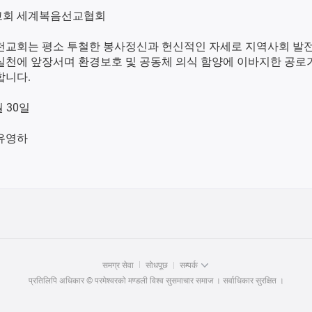
회 세계복음선교협회
천교회는 평소 투철한 봉사정신과 헌신적인 자세로 지역사회 발
실천에 앞장서며 환경보호 및 공동체 의식 함양에 이바지한 공로
합니다.
월 30일
유영하
समग्र सेवा
सोधपूछ
सम्पर्क
प्रतिलिपि अधिकार © परमेश्वरको मण्डली विश्व सुसमाचार समाज । सर्वाधिकार सुरक्षित ।