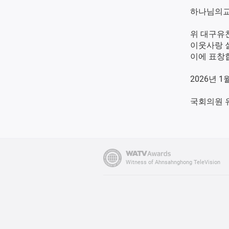
하나님의교
위 대구유
이웃사랑 
이에 표창
2026년 1
국회의원 
Witness of Ahnsahnghong TeleVision