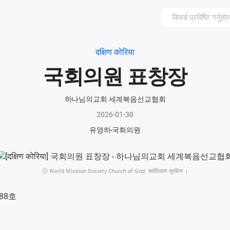
दक्षिण कोरिया
국회의원 표창장
하나님의교회 세계복음선교협회
2026-01-30
유영하
국회의원
ⓒ World Mission Society Church of God. सर्वाधिकार सुरक्षित ।
088호