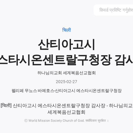
चिली
산티아고시
스타시온센트랄구청장 감
하나님의교회 세계복음선교협회
2025-02-27
펠리페 무뇨스 바예호스
산티아고시 에스타시온센트랄구청장
ⓒ World Mission Society Church of God. सर्वाधिकार सुरक्षित ।