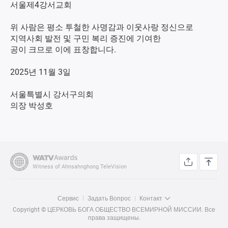
서울제4강서교회
위 사람은 평소 투철한 사명감과 이웃사랑 정신으로
지역사회 발전 및 구민 복리 증진에 기여한
공이 크므로 이에 표창합니다.
2025년 11월 3일
서울특별시 강서구의회
의장 박성호
Witness of Ahnsahnghong TeleVision
Сервис
Задать Вопрос
Контакт
Copyright © ЦЕРКОВЬ БОГА ОБЩЕСТВО ВСЕМИРНОЙ МИССИИ. Все
права защищены.