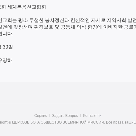
회 세계복음선교협회
천교회는 평소 투철한 봉사정신과 헌신적인 자세로 지역사회 발
실천에 앞장서며 환경보호 및 공동체 의식 함양에 이바지한 공로
합니다.
월 30일
유영하
Сервис
Задать Вопрос
Контакт
yright © ЦЕРКОВЬ БОГА ОБЩЕСТВО ВСЕМИРНОЙ МИССИИ. Все права защищ