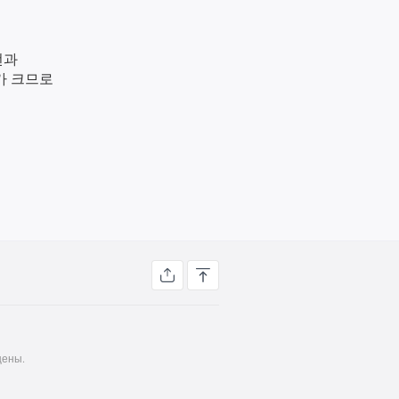
전과
가 크므로
ены.