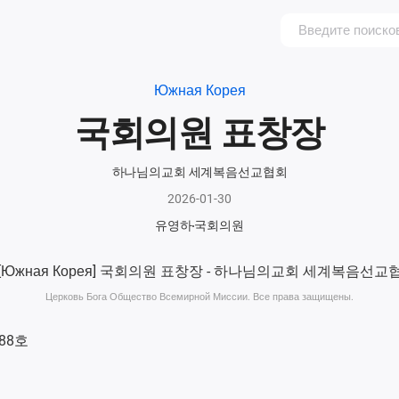
Южная Корея
국회의원 표창장
하나님의교회 세계복음선교협회
2026-01-30
유영하
국회의원
Церковь Бога Общество Всемирной Миссии. Все права защищены.
088호