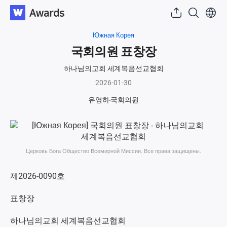
Южная Корея
국회의원 표창장
하나님의교회 세계복음선교협회
2026-01-30
유영하
국회의원
Церковь Бога Общество Всемирной Миссии. Все права защищены.
제2026-0090호
표창장
하나님의교회 세계복음선교협회