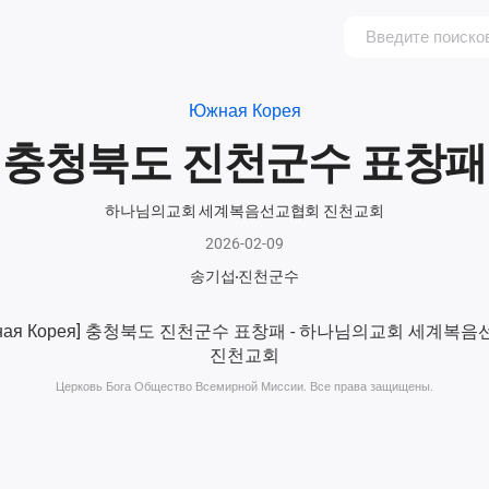
Южная Корея
충청북도 진천군수 표창패
하나님의교회 세계복음선교협회 진천교회
2026-02-09
송기섭
진천군수
Церковь Бога Общество Всемирной Миссии. Все права защищены.