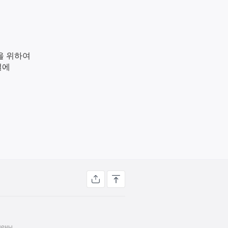
을 위하여
설에
ены.