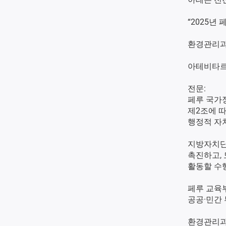
“2025년
환경관리과 
아테비타르테
전문:
페루 국가
제2조에 
행정적 자
지방자치단체
촉진하고, 
활동할 수
페루 교육부
공공·민간
환경관리과