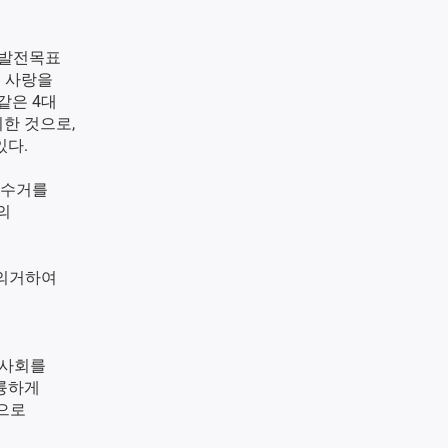
능발전목표
서 사랑을
’와 같은 4대
위한 것으로,
있다.
 수거를
의
 의거하여
 사회를
륭하게
으로