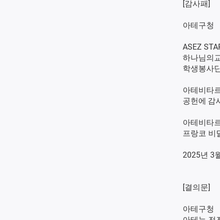
[감사패]
아테구청
ASEZ STA
하나님의교
학생봉사
아테비타르
공헌에 감
아테비타
프랑코 비
2025년 
[결의문]
아테구청
아테는 전