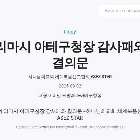
Перу
리마시 아테구청장 감사패
결의문
하나님의교회 세계복음선교협회 ASEZ STAR
2025-03-02
프랑코 비달 모랄레스
아테구청장
Церковь Бога Общество Всемирной Миссии. Все права защищены.