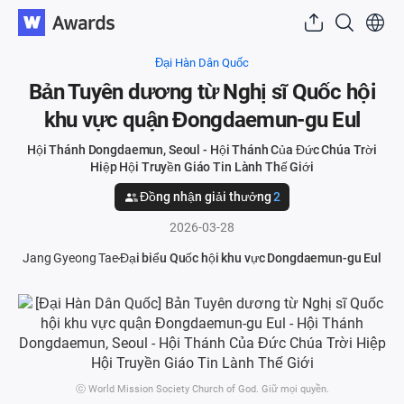
Đại Hàn Dân Quốc
Bản Tuyên dương từ Nghị sĩ Quốc hội
khu vực quận Đongdaemun-gu Eul
Hội Thánh Dongdaemun, Seoul - Hội Thánh Của Đức Chúa Trời
Hiệp Hội Truyền Giáo Tin Lành Thế Giới
Đồng nhận giải thưởng
2
2026-03-28
Jang Gyeong Tae
Đại biểu Quốc hội khu vực Dongdaemun-gu Eul
ⓒ World Mission Society Church of God. Giữ mọi quyền.