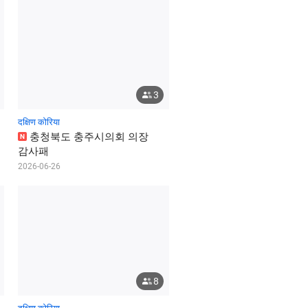
3
दक्षिण कोरिया
충
청
북
도
충
주
시
의
회
의
장
N
감
사
패
2026-06-26
8