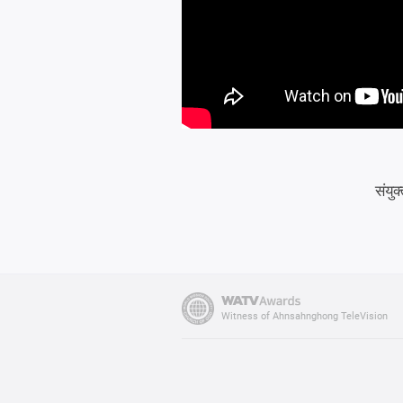
संयु
Witness of Ahnsahnghong TeleVision