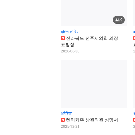
9
दक्षिण कोरिया
द
전
라
북
도
전
주
시
의
회
의
장
N
표
창
장
2026-06-30
अमेरिका
अ
켄
터
키
주
상
원
의
원
성
명
서
N
2025-12-21