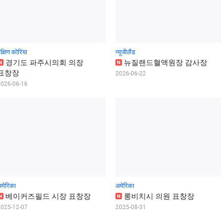
क्षिण कोरिया
न्यूजीलैंड
경
기
도
파
주
시
의
회
의
장
뉴
질
랜
드
혈
액
원
장
감
사
장
N
N
표
창
장
2026-06-22
2026-06-16
मेरिका
अमेरिका
베
이
커
즈
필
드
시
장
표
창
장
롱
비
치
시
의
원
표
창
장
N
N
2025-12-07
2025-08-31