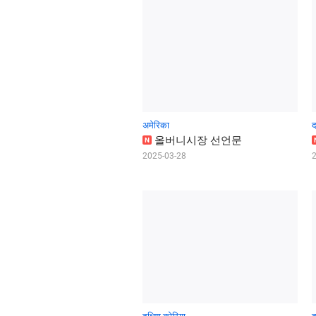
अमेरिका
द
올
버
니
시
장
선
언
문
N
2025-03-28