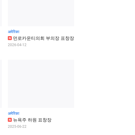
अमेरिका
먼
로
카
운
티
의
회
부
의
장
표
창
장
N
2026-04-12
अमेरिका
뉴
욕
주
하
원
표
창
장
N
2025-06-22