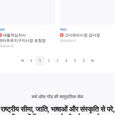
ेपाल
नेपाल
네
팔
적
십
자
사
고
다
와
리
시
장
감
사
장
N
N
박
타
푸
르
지
구
지
사
장
표
창
장
2026-05-31
2026-05-31
1
2
3
4
5
चर्च ऑफ गॉड की सामुदायिक सेवा
राष्‍ट्रीय सीमा, जाति, भाषाओं और संस्कृति से परे,