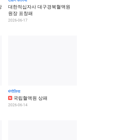
दक्षिण कोरिया
장
대
한
적
십
자
사
대
구
경
북
혈
액
원
원
장
표
창
패
2026-06-17
मंगोलिया
국
립
혈
액
원
상
패
N
2026-06-14