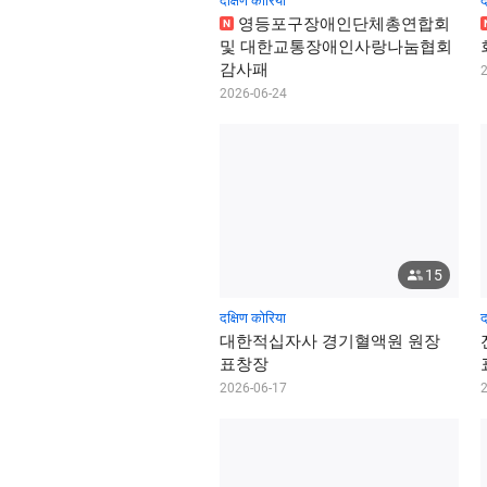
दक्षिण कोरिया
द
영
등
포
구
장
애
인
단
체
총
연
합
회
N
및
대
한
교
통
장
애
인
사
랑
나
눔
협
회
감
사
패
2026-06-24
15
दक्षिण कोरिया
द
대
한
적
십
자
사
경
기
혈
액
원
원
장
표
창
장
2026-06-17