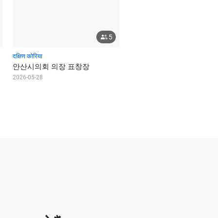
5
दक्षिण कोरिया
안
산
시
의
회
의
장
표
창
장
2026-05-28