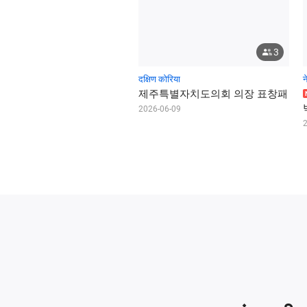
3
दक्षिण कोरिया
न
제
주
특
별
자
치
도
의
회
의
장
표
창
패
2026-06-09