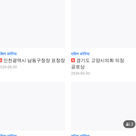
क्षिण कोरिया
दक्षिण कोरिया
인
천
광
역
시
남
동
구
청
장
표
창
장
경
기
도
고
양
시
의
회
의
장
N
N
공
로
상
2026-06-30
2026-06-30
3