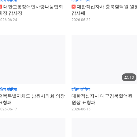
क्षिण कोरिया
दक्षिण कोरिया
대
한
교
통
장
애
인
사
랑
나
눔
협
회
대
한
적
십
자
사
충
북
혈
액
원
원
N
N
회
장
감
사
장
감
사
패
2026-06-24
2026-06-22
12
क्षिण कोरिया
दक्षिण कोरिया
전
북
특
별
자
치
도
남
원
시
의
회
의
장
대
한
적
십
자
사
대
구
경
북
혈
액
원
표
창
패
원
장
표
창
패
2026-06-17
2026-06-15