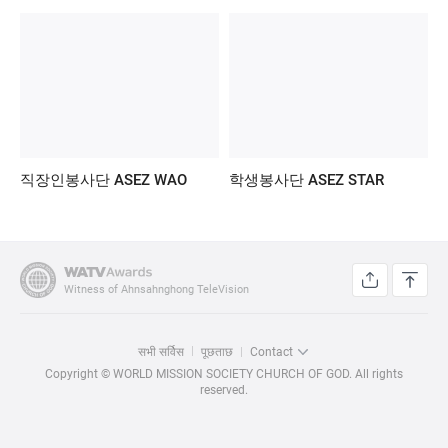
직장인봉사단 ASEZ WAO
학생봉사단 ASEZ STAR
Witness of Ahnsahnghong TeleVision
सभी सर्विस
पूछताछ
Contact
Copyright © WORLD MISSION SOCIETY CHURCH OF GOD. All rights
reserved.