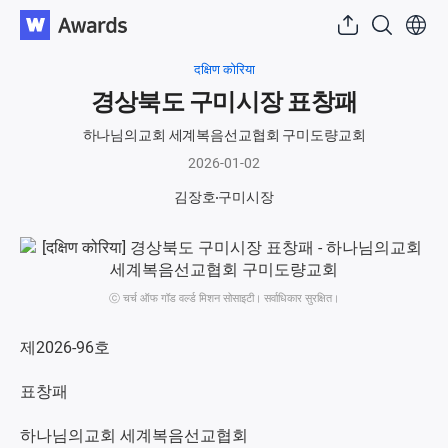
दक्षिण कोरिया
경상북도 구미시장 표창패
하나님의교회 세계복음선교협회 구미도량교회
2026-01-02
김장호
구미시장
ⓒ चर्च ऑफ गॉड वर्ल्ड मिशन सोसाइटी। सर्वाधिकार सुरक्षित।
제2026-96호
표창패
하나님의교회 세계복음선교협회